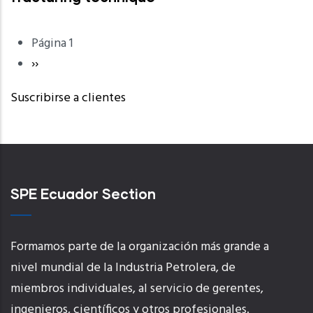
Paginación
Página 1
Página
››
Siguiente
Suscribirse a clientes
SPE Ecuador Section
Formamos parte de la organización más grande a
nivel mundial de la Industria Petrolera, de
miembros individuales, al servicio de gerentes,
ingenieros, científicos y otros profesionales.