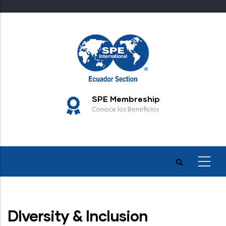
Pasar
al
contenido
principal
SPE Membreship
Conoce los Beneficios
DIversity & Inclusion