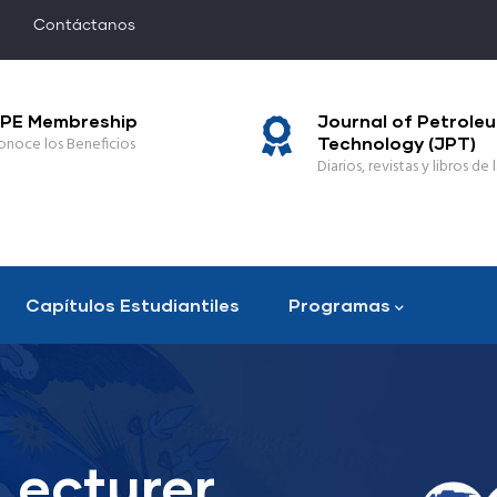
Contáctanos
PE Membreship
Journal of Petrole
onoce los Beneficios
Technology (JPT)
Diarios, revistas y libros de l
Capítulos Estudiantiles
Programas
Lecturer