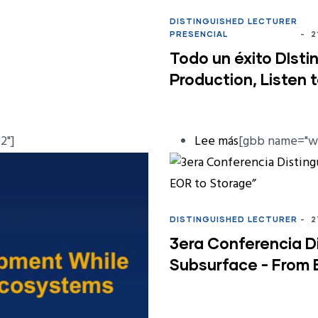
DISTINGUISHED LECTURER
PRESENCIAL
-
2
Todo un éxito DIsti
Production, Listen t
2"]
Lee más
sobre
[gbb name="we
DL
Corrosión
Preferencial
DISTINGUISHED LECTURER
-
2
de
3era Conferencia Di
las
Subsurface - From 
Soldaduras
e
Integridad