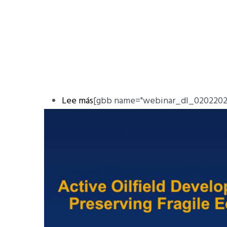
Lee más
sobre
[gbb name="webinar_dl_0202202
DL
Challenges
and
Solutions
of
Low
Resistivity
Pay