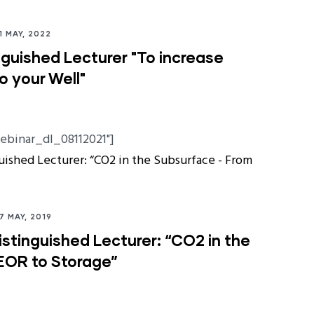
1 MAY, 2022
nguished Lecturer "To increase
o your Well"
binar_dl_08112021"]
7 MAY, 2019
stinguished Lecturer: “CO2 in the
EOR to Storage”