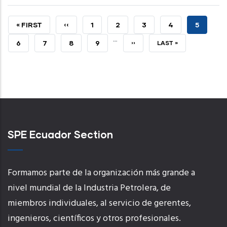
PRIMERA
« FIRST
PÁGINA
‹‹
PAGE
1
PAGE
2
PAGE
3
PAGE
4
CURREN
5
…
PÁGINA
ANTERIOR
PAGE
PAGE
6
PAGE
7
PAGE
8
PAGE
9
PÁGINA
››
ÚLTIMA
LAST »
SIGUIENTE
PÁGINA
SPE Ecuador Section
Formamos parte de la organización más grande a
nivel mundial de la Industria Petrolera, de
miembros individuales, al servicio de gerentes,
ingenieros, científicos y otros profesionales.