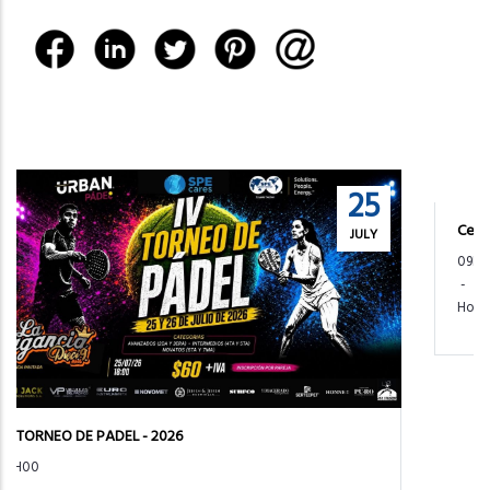
26
Ceremonia Premios GAIA 2026
JUNE
09H30
-
Hotal JW Marriot, Quito